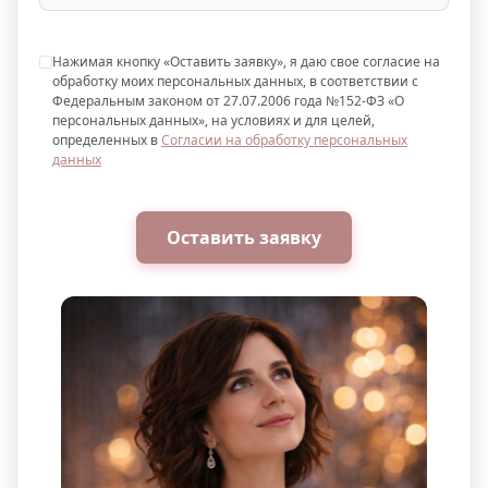
Контакты для уточнения:
Нажимая кнопку «Оставить заявку», я даю свое согласие на
По всем вопросам, связанным с
обработку моих персональных данных, в соответствии с
Федеральным законом от 27.07.2006 года №152-ФЗ «О
оформлением рассрочки, вы можете
персональных данных», на условиях и для целей,
обратиться к нам:
определенных в
Согласии на обработку персональных
данных
Телефон:
+7 (903) 718-28-15
WhatsApp:
+7 (903) 718-28-15
Оставить заявку
Режим работы:
вт–вс: 11:00–20:00
Примечание:
Условия рассрочки могут
варьироваться в зависимости от суммы аренды
и индивидуальных обстоятельств. Точные
условия уточняйте у наших менеджеров.