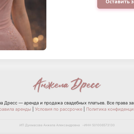
Оставить з
а Дресс — аренда и продажа свадебных платьев. Все права з
равила аренды
|
Условия по рассрочке
|
Политика конфиденци
ИП Дукмасова Анжела Александровна
ИНН 501006573130