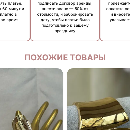
ять платье.
подписать договор аренды,
приезжайт
 60 минут и
внести аванс — 50% от
оплатите о
платно в
стоимости, и забронировать
и внесете
вас время
дату, чтобы платье было
указывает
аться в зависимости от суммы аренды и индивидуальных об
подготовлено к вашему
празднику
ПОХОЖИЕ ТОВАРЫ