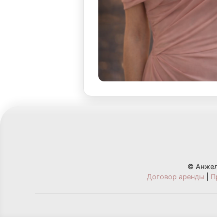
© Анжел
Договор аренды
|
П