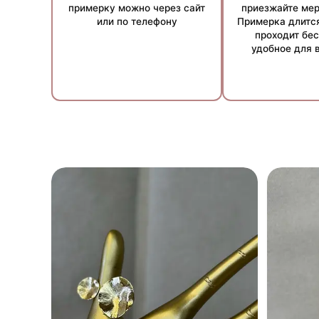
примерку можно через сайт
приезжайте мер
или по телефону
Примерка длится
проходит бес
удобное для 
Примечание:
Условия рассрочки могут варьиров
менеджеров.