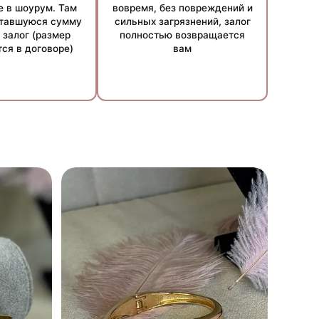
е в шоурум. Там
вовремя, без повреждений и
ставшуюся сумму
сильных загрязнений, залог
 залог (размер
полностью возвращается
ся в договоре)
вам
стоятельств. Точные условия уточняйте у наших