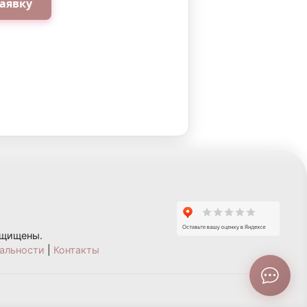
аявку
ащищены.
альности
|
Контакты