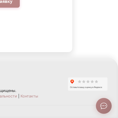
аявку
ащищены.
альности
|
Контакты