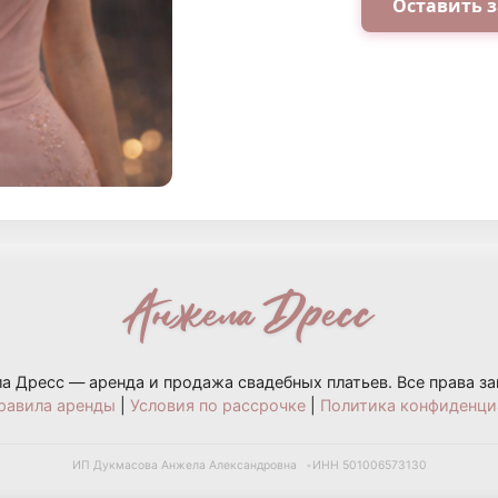
Оставить з
а Дресс — аренда и продажа свадебных платьев. Все права з
равила аренды
|
Условия по рассрочке
|
Политика конфиденци
ИП Дукмасова Анжела Александровна
ИНН 501006573130