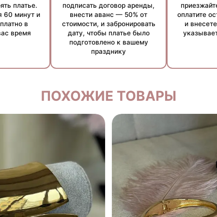
ять платье.
подписать договор аренды,
приезжайт
 60 минут и
внести аванс — 50% от
оплатите о
платно в
стоимости, и забронировать
и внесете
вас время
дату, чтобы платье было
указывает
аться в зависимости от суммы аренды и индивидуальных об
подготовлено к вашему
празднику
ПОХОЖИЕ ТОВАРЫ