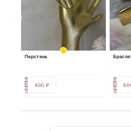
Перстень
Брасле
АРЕНДА
АРЕНДА
400 ₽
60