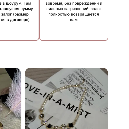
е в шоурум. Там
вовремя, без повреждений и
ставшуюся сумму
сильных загрязнений, залог
 залог (размер
полностью возвращается
ся в договоре)
вам
стоятельств. Точные условия уточняйте у наших