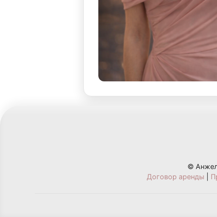
© Анжел
Договор аренды
|
П