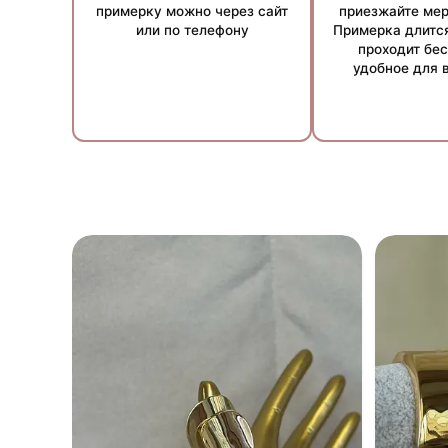
примерку можно через сайт
приезжайте мер
или по телефону
Примерка длится
проходит бес
удобное для 
Примечание:
Условия рассрочки могут варьиров
менеджеров.