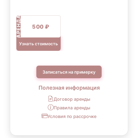
Контакты для уточнения:
АРЕНДА
По всем вопросам, связанным с
500 ₽
оформлением рассрочки, вы можете
обратиться к нам:
Узнать стоимость
Телефон:
+7 (903) 718-28-15
WhatsApp:
+7 (903) 718-28-15
Режим работы:
вт–вс: 11:00–20:00
Записаться на примерку
Полезная информация
Примечание:
Условия рассрочки могут
Договор аренды
варьироваться в зависимости от суммы аренды
и индивидуальных обстоятельств. Точные
Правила аренды
условия уточняйте у наших менеджеров.
Условия по рассрочке