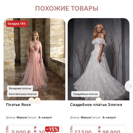
ПОХОЖИЕ ТОВАРЫ
Скидка 15%
Вечернее платье
Коктейльное платье
Свадебное платье
Платье Rose
Свадебное платье Элегия
Длина:
Макси
Силуэт:
А-силуэт
Длина:
Макси
Силуэт:
А-силуэт
ПРОДАЖА
ПРОДАЖА
АРЕНДА
АРЕНДА
−15%
5 000 ₽
30 770 ₽
27 500 ₽
96 900 ₽