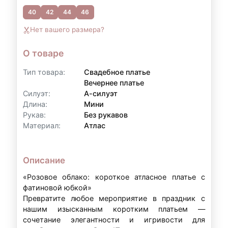
40
42
44
46
Контакты для уточнения:
Нет вашего размера?
По всем вопросам, связанным с
оформлением рассрочки, вы можете
О товаре
обратиться к нам:
Тип товара:
Свадебное платье
Телефон:
+7 (903) 718-28-15
Вечернее платье
Силуэт:
А-силуэт
WhatsApp:
+7 (903) 718-28-15
Длина:
Мини
Режим работы:
вт–вс: 11:00–20:00
Рукав:
Без рукавов
Материал:
Атлас
Примечание:
Условия рассрочки могут
Описание
варьироваться в зависимости от суммы аренды
и индивидуальных обстоятельств. Точные
«Розовое облако: короткое атласное платье с
фатиновой юбкой»
условия уточняйте у наших менеджеров.
Превратите любое мероприятие в праздник с
нашим изысканным коротким платьем —
сочетание элегантности и игривости для