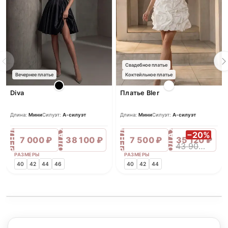
Свадебное платье
Вечернее платье
Коктейльное платье
Diva
Платье Bler
Длина:
Мини
Силуэт:
А-силуэт
Длина:
Мини
Силуэт:
А-силуэт
ПРОДАЖА
ПРОДАЖА
АРЕНДА
АРЕНДА
−20%
7 000 ₽
38 100 ₽
7 500 ₽
35 120 ₽
43 900 ₽
РАЗМЕРЫ
РАЗМЕРЫ
40
42
44
46
40
42
44