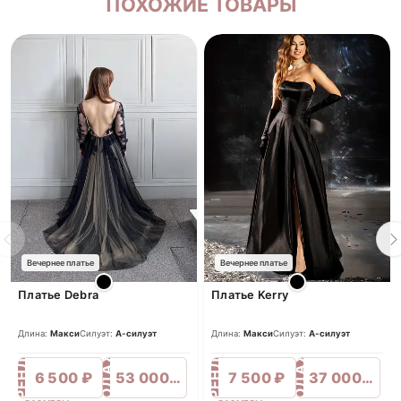
ПОХОЖИЕ ТОВАРЫ
Вечернее платье
Вечернее платье
Платье Debra
Платье Kerry
Длина:
Макси
Силуэт:
А-силуэт
Длина:
Макси
Силуэт:
А-силуэт
ПРОДАЖА
ПРОДАЖА
АРЕНДА
АРЕНДА
6 500 ₽
53 000 ₽
7 500 ₽
37 000 ₽