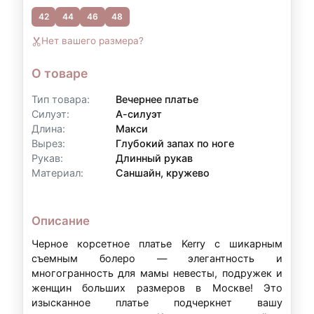
42
44
46
48
Контакты для уточнения:
Нет вашего размера?
По всем вопросам, связанным с
оформлением рассрочки, вы можете
О товаре
обратиться к нам:
Тип товара:
Вечернее платье
Телефон:
+7 (903) 718-28-15
Силуэт:
А-силуэт
Длина:
Макси
WhatsApp:
+7 (903) 718-28-15
Вырез:
Глубокий запах по ноге
Режим работы:
вт–вс: 11:00–20:00
Рукав:
Длинный рукав
Материал:
Саншайн, кружево
Примечание:
Условия рассрочки могут
Описание
варьироваться в зависимости от суммы аренды
и индивидуальных обстоятельств. Точные
Черное корсетное платье Kerry с шикарным
съемным болеро — элегантность и
условия уточняйте у наших менеджеров.
многогранность для мамы невесты, подружек и
женщин больших размеров в Москве! Это
изысканное платье подчеркнет вашу