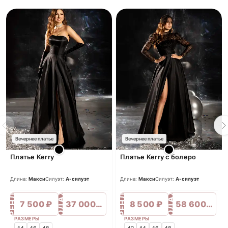
Вечернее платье
Вечернее платье
Платье Kerry
Платье Kerry с болеро
Длина:
Макси
Силуэт:
А-силуэт
Длина:
Макси
Силуэт:
А-силуэт
ПРОДАЖА
ПРОДАЖА
АРЕНДА
АРЕНДА
7 500 ₽
37 000 ₽
8 500 ₽
58 600 ₽
РАЗМЕРЫ
РАЗМЕРЫ