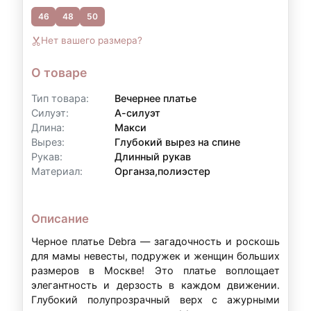
46
48
50
Контакты для уточнения:
Нет вашего размера?
По всем вопросам, связанным с
оформлением рассрочки, вы можете
О товаре
обратиться к нам:
Тип товара:
Вечернее платье
Телефон:
+7 (903) 718-28-15
Силуэт:
А-силуэт
Длина:
Макси
WhatsApp:
+7 (903) 718-28-15
Вырез:
Глубокий вырез на спине
Режим работы:
вт–вс: 11:00–20:00
Рукав:
Длинный рукав
Материал:
Органза,полиэстер
Примечание:
Условия рассрочки могут
Описание
варьироваться в зависимости от суммы аренды
и индивидуальных обстоятельств. Точные
Черное платье Debra — загадочность и роскошь
для мамы невесты, подружек и женщин больших
условия уточняйте у наших менеджеров.
размеров в Москве! Это платье воплощает
элегантность и дерзость в каждом движении.
Глубокий полупрозрачный верх с ажурными