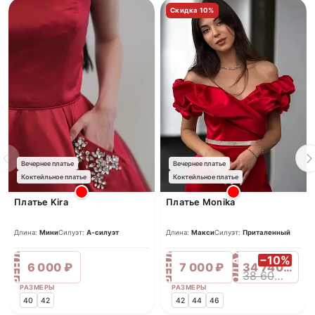
Скидка 10%
Вечернее платье
Вечернее платье
Коктейльное платье
Коктейльное платье
Платье Kira
Платье Monika
Длина:
Мини
Силуэт:
А-силуэт
Длина:
Макси
Силуэт:
Приталенный
ПРОДАЖА
АРЕНДА
АРЕНДА
−10%
6 000 ₽
7 000 ₽
34 740 ₽
38 600 ₽
РАЗМЕРЫ
РАЗМЕРЫ
40
42
42
44
46