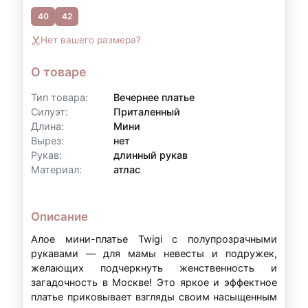
40
42
Контакты для уточнения:
Нет вашего размера?
По всем вопросам, связанным с
оформлением рассрочки, вы можете
О товаре
обратиться к нам:
Тип товара:
Вечернее платье
Телефон:
+7 (903) 718-28-15
Силуэт:
Приталенный
Длина:
Мини
WhatsApp:
+7 (903) 718-28-15
Вырез:
нет
Режим работы:
вт–вс: 11:00–20:00
Рукав:
длинный рукав
Материал:
атлас
Примечание:
Условия рассрочки могут
Описание
варьироваться в зависимости от суммы аренды
и индивидуальных обстоятельств. Точные
Алое мини-платье Twigi с полупрозрачными
рукавами — для мамы невесты и подружек,
условия уточняйте у наших менеджеров.
желающих подчеркнуть женственность и
загадочность в Москве! Это яркое и эффектное
платье приковывает взгляды своим насыщенным