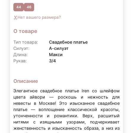
44
46
Контакты для уточнения:
Нет вашего размера?
По всем вопросам, связанным с
оформлением рассрочки, вы можете
О товаре
обратиться к нам:
Тип товара:
Свадебное платье
Телефон:
+7 (903) 718-28-15
Силуэт:
А-силуэт
Длина:
Макси
WhatsApp:
+7 (903) 718-28-15
Рукав:
3/4
Режим работы:
вт–вс: 11:00–20:00
Описание
Примечание:
Условия рассрочки могут
Элегантное свадебное платье Iren со шлейфом
варьироваться в зависимости от суммы аренды
цвета айвори — роскошь и нежность для
и индивидуальных обстоятельств. Точные
невесты в Москве! Это изысканное свадебное
платье — воплощение классической красоты,
условия уточняйте у наших менеджеров.
утонченности и романтики. Верх, расшитый
нитями с изящными узорами, подчеркивает
женственность и изысканность образа, а низ из