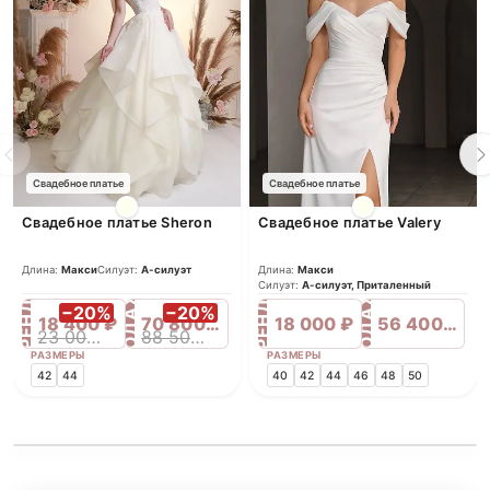
Свадебное платье
Свадебное платье
Свадебное платье Sheron
Свадебное платье Valery
Длина:
Макси
Силуэт:
А-силуэт
Длина:
Макси
ПРОДАЖА
ПРОДАЖА
Силуэт:
А-силуэт, Приталенный
АРЕНДА
АРЕНДА
−20%
−20%
18 400 ₽
70 800 ₽
18 000 ₽
56 400 ₽
23 000 ₽
88 500 ₽
РАЗМЕРЫ
РАЗМЕРЫ
42
44
40
42
44
46
48
50