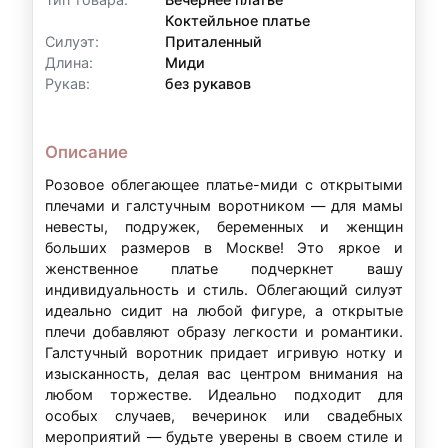
Коктейльное платье
Контакты для уточнения:
Силуэт:
Приталенный
Длина:
Миди
По всем вопросам, связанным с
Рукав:
без рукавов
оформлением рассрочки, вы можете
обратиться к нам:
Описание
Телефон:
+7 (903) 718-28-15
Розовое облегающее платье-миди с открытыми
WhatsApp:
+7 (903) 718-28-15
плечами и галстучным воротником — для мамы
Режим работы:
вт–вс: 11:00–20:00
невесты, подружек, беременных и женщин
больших размеров в Москве! Это яркое и
женственное платье подчеркнет вашу
индивидуальность и стиль. Облегающий силуэт
Примечание:
Условия рассрочки могут
идеально сидит на любой фигуре, а открытые
варьироваться в зависимости от суммы аренды
плечи добавляют образу легкости и романтики.
и индивидуальных обстоятельств. Точные
Галстучный воротник придает игривую нотку и
условия уточняйте у наших менеджеров.
изысканность, делая вас центром внимания на
любом торжестве. Идеально подходит для
особых случаев, вечеринок или свадебных
мероприятий — будьте уверены в своем стиле и