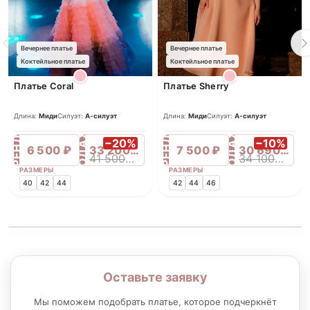
Вечернее платье
Вечернее платье
Коктейльное платье
Коктейльное платье
Платье Coral
Платье Sherry
Длина:
Миди
Силуэт:
А-силуэт
Длина:
Миди
Силуэт:
А-силуэт
ПРОДАЖА
ПРОДАЖА
АРЕНДА
АРЕНДА
−20%
−10%
6 500 ₽
33 200 ₽
7 500 ₽
30 690 ₽
41 500 ₽
34 100 ₽
РАЗМЕРЫ
РАЗМЕРЫ
40
42
44
42
44
46
Оставьте заявку
Мы поможем подобрать платье, которое подчеркнёт